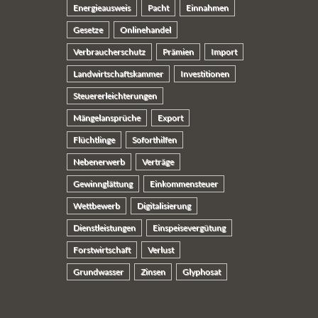
Energieausweis
Pacht
Einnahmen
Gesetze
Onlinehandel
Verbraucherschutz
Prämien
Import
Landwirtschaftskammer
Investitionen
Steuererleichterungen
Mängelansprüche
Export
Flüchtlinge
Soforthilfen
Nebenerwerb
Verträge
Gewinnglättung
Einkommensteuer
Wettbewerb
Digitalisierung
Dienstleistungen
Einspeisevergütung
Forstwirtschaft
Verlust
Grundwasser
Zinsen
Glyphosat