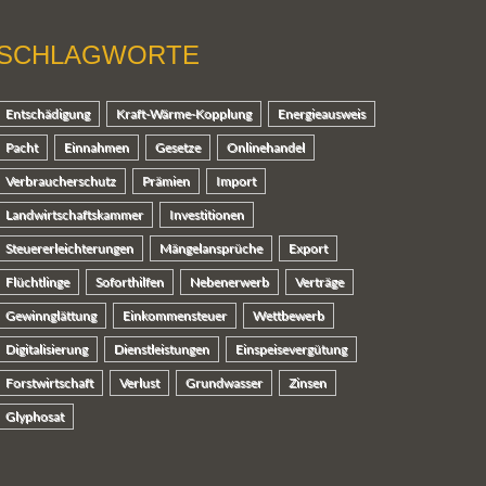
SCHLAGWORTE
Entschädigung
Kraft-Wärme-Kopplung
Energieausweis
Pacht
Einnahmen
Gesetze
Onlinehandel
Verbraucherschutz
Prämien
Import
Landwirtschaftskammer
Investitionen
Steuererleichterungen
Mängelansprüche
Export
Flüchtlinge
Soforthilfen
Nebenerwerb
Verträge
Gewinnglättung
Einkommensteuer
Wettbewerb
Digitalisierung
Dienstleistungen
Einspeisevergütung
Forstwirtschaft
Verlust
Grundwasser
Zinsen
Glyphosat