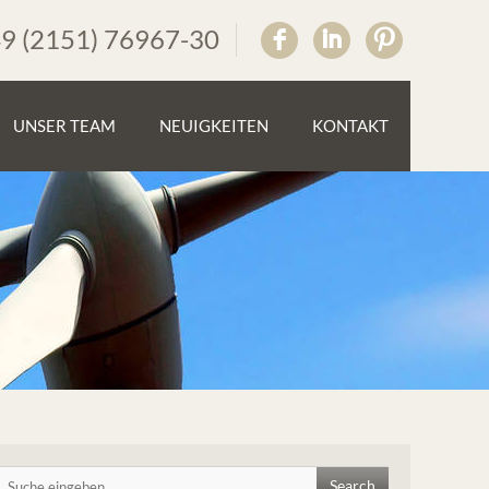
49 (2151) 76967-30
F
I
:
UNSER TEAM
NEUIGKEITEN
KONTAKT