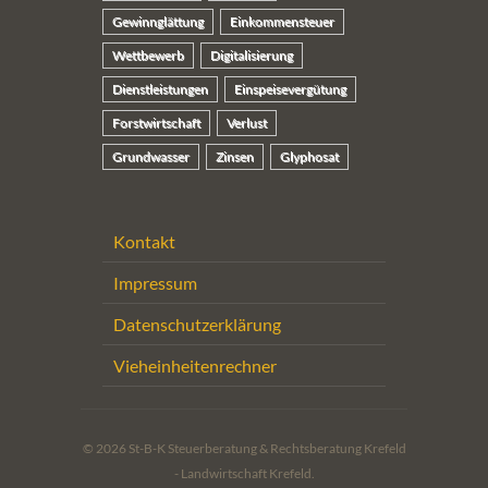
Gewinnglättung
Einkommensteuer
Wettbewerb
Digitalisierung
Dienstleistungen
Einspeisevergütung
Forstwirtschaft
Verlust
Grundwasser
Zinsen
Glyphosat
Kontakt
Impressum
Datenschutzerklärung
Vieheinheitenrechner
© 2026 St-B-K Steuerberatung & Rechtsberatung Krefeld
- Landwirtschaft Krefeld.