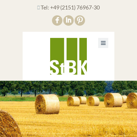
Tel: +49 (2151) 76967-30
F
I
: