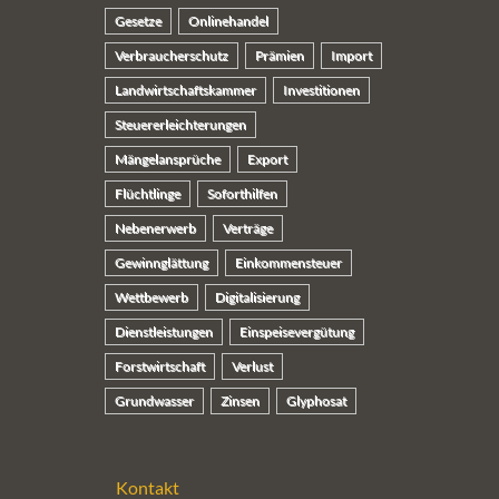
Gesetze
Onlinehandel
Verbraucherschutz
Prämien
Import
Landwirtschaftskammer
Investitionen
Steuererleichterungen
Mängelansprüche
Export
Flüchtlinge
Soforthilfen
Nebenerwerb
Verträge
Gewinnglättung
Einkommensteuer
Wettbewerb
Digitalisierung
Dienstleistungen
Einspeisevergütung
Forstwirtschaft
Verlust
Grundwasser
Zinsen
Glyphosat
Kontakt