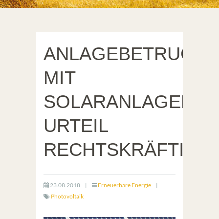
ANLAGEBETRUG
MIT
SOLARANLAGEN:
URTEIL
RECHTSKRÄFTIG
23.08.2018
|
Erneuerbare Energie
|
Photovoltaik