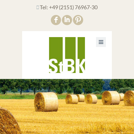
Tel: +49 (2151) 76967-30
F
I
: